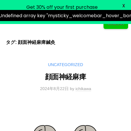
ュ
X
ー
いちかわ鍼灸接骨院
Get 30% off your first purchase
 Undefined array key "mysticky_welcomebar_hover_bord
LINE予約
タグ:
顔面神経麻痺鍼灸
コ
ン
テ
UNCATEGORIZED
ン
ツ
顔面神経麻痺
へ
2024年8月22日
by
ichikawa
ス
キ
ッ
プ