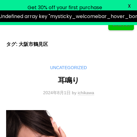
ュ
X
ー
いちかわ鍼灸接骨院
Get 30% off your first purchase
 Undefined array key "mysticky_welcomebar_hover_bord
LINE予約
タグ:
大阪市鶴見区
コ
ン
テ
UNCATEGORIZED
ン
ツ
耳鳴り
へ
2024年8月1日
by
ichikawa
ス
キ
ッ
プ